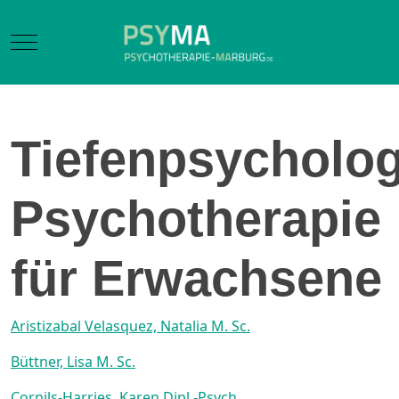
Mobile Menu Toggle
Tiefenpsycholo
Psychotherapie
für Erwachsene
Aristizabal Velasquez, Natalia M. Sc.
Büttner, Lisa M. Sc.
Cornils-Harries, Karen Dipl.-Psych.