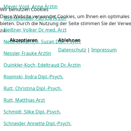
Meyer-Vogt, Anne Ärztin
Wir benutzen Cookies
Diese Website verwendet Cookies, um Ihnen ein optimales 
Mumenthaler, Patricia Ärztin
bieten. Durch die Nutzung der Seite stimmen Sie der Ver
Neißner, Volker Dr. med. Arzt
zu.
Akzeptieren
Ablehnen
Neißner-Kamçili, Suzan Dipl.-Psych.
Datenschutz
|
Impressum
Nessler, Frauke Ärztin
Quinkler-Koch, Edeltraud Dr. Ärztin
Ropinski, Indra Dipl.-Psych.
Rutt, Christina Dipl.-Psych.
Rutt, Matthias Arzt
Schmidt, Silke Dipl.-Psych.
Schneider, Annette Dipl.-Psych.