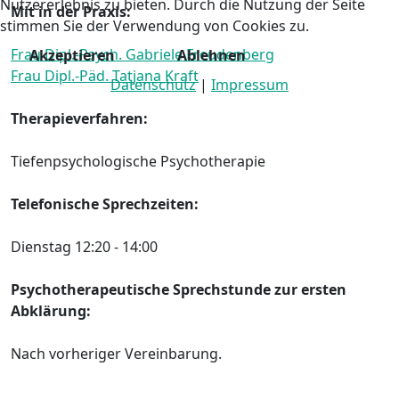
Nutzererlebnis zu bieten. Durch die Nutzung der Seite
Mit in der Praxis:
stimmen Sie der Verwendung von Cookies zu.
Frau Dipl.-Psych. Gabriele Freudenberg
Akzeptieren
Ablehnen
Frau Dipl.-Päd. Tatjana Kraft
Datenschutz
|
Impressum
Therapieverfahren:
Tiefenpsychologische Psychotherapie
Telefonische Sprechzeiten:
Dienstag 12:20 - 14:00
Psychotherapeutische Sprechstunde zur ersten
Abklärung:
Nach vorheriger Vereinbarung.