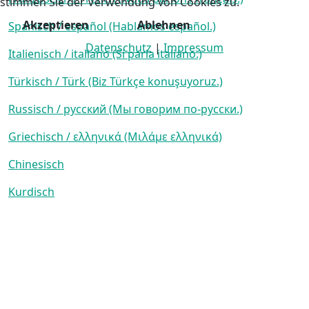
stimmen Sie der Verwendung von Cookies zu.
Akzeptieren
Ablehnen
Spanisch / español (Hablamos español.)
Datenschutz
|
Impressum
Italienisch / italiano (Si parla italiano.)
Türkisch / Türk (Biz Türkçe konuşuyoruz.)
Russisch / русский (Мы говорим по-русски.)
Griechisch / ελληνικά (Μιλάμε ελληνικά)
Chinesisch
Kurdisch