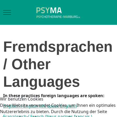
Mobile Menu Toggle
Fremdsprachen
/ Other
Languages
In these practices foreign languages are spoken:
Wir benutzen Cookies
Diese Website verwendet Cookies, um Ihnen ein optimales
Englisch / English (We speak English.)
Nutzererlebnis zu bieten. Durch die Nutzung der Seite
Französisch / French (Nous parlons français.)