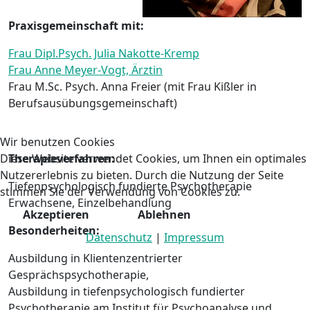
Praxisgemeinschaft mit:
Frau Dipl.Psych. Julia Nakotte-Kremp
Frau Anne Meyer-Vogt, Ärztin
Frau M.Sc. Psych. Anna Freier (mit Frau Kißler in
Berufsausübungsgemeinschaft)
Wir benutzen Cookies
Diese Website verwendet Cookies, um Ihnen ein optimales
Therapieverfahren:
Nutzererlebnis zu bieten. Durch die Nutzung der Seite
Tiefenpsychologisch fundierte Psychotherapie
stimmen Sie der Verwendung von Cookies zu.
Erwachsene, Einzelbehandlung
Akzeptieren
Ablehnen
Besonderheiten:
Datenschutz
|
Impressum
Ausbildung in Klientenzentrierter
Gesprächspsychotherapie,
Ausbildung in tiefenpsychologisch fundierter
Psychotherapie am Institut für Psychoanalyse und