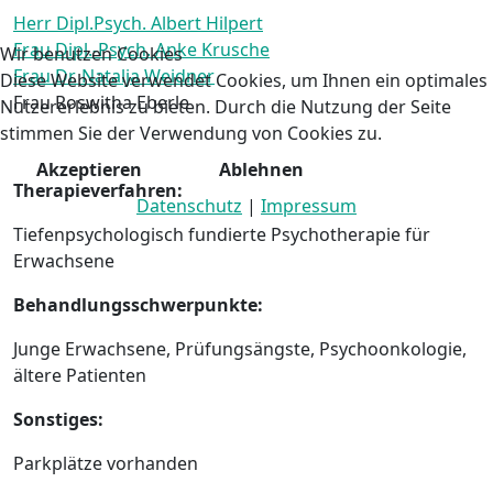
Herr Dipl.Psych. Albert Hilpert
Frau Dipl.-Psych. Anke Krusche
Wir benutzen Cookies
Frau Dr. Natalja Weidner
Diese Website verwendet Cookies, um Ihnen ein optimales
Frau Roswitha Eberle
Nutzererlebnis zu bieten. Durch die Nutzung der Seite
stimmen Sie der Verwendung von Cookies zu.
Akzeptieren
Ablehnen
Therapieverfahren:
Datenschutz
|
Impressum
Tiefenpsychologisch fundierte Psychotherapie für
Erwachsene
Behandlungsschwerpunkte:
Junge Erwachsene, Prüfungsängste, Psychoonkologie,
ältere Patienten
Sonstiges:
Parkplätze vorhanden