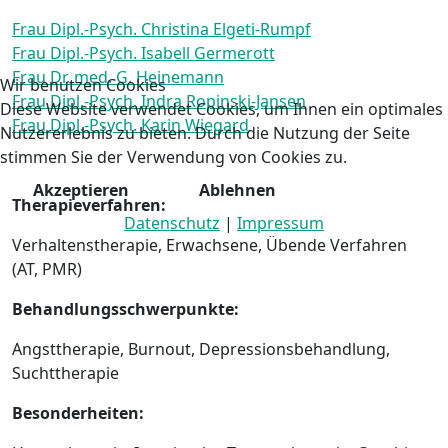
Frau Dipl.-Psych. Christina Elgeti-Rumpf
Frau Dipl.-Psych. Isabell Germerott
Frau Dr. med. G. Heinemann
Wir benutzen Cookies
Frau Dipl.-Psych. Indra Ropinski-Jansen
Diese Website verwendet Cookies, um Ihnen ein optimales
Frau Dipl.-Psych. Karin Wiegard
Nutzererlebnis zu bieten. Durch die Nutzung der Seite
stimmen Sie der Verwendung von Cookies zu.
Akzeptieren
Ablehnen
Therapieverfahren:
Datenschutz
|
Impressum
Verhaltenstherapie, Erwachsene, Übende Verfahren
(AT, PMR)
Behandlungsschwerpunkte:
Angsttherapie, Burnout, Depressionsbehandlung,
Suchttherapie
Besonderheiten: