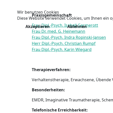
Wir benutzen Cookies
Praxisgemeinschaft
Diese Website verwendet Cookies, um Ihnen ein o
Frau Dipl.-Psych. Isabell Germerott
Akzeptieren
Ablehnen
Frau Dr. med. G. Heinemann
Frau Dipl.-Psych. Indra Ropinski-Jansen
Herr Dipl.-Psych. Christian Rumpf
Frau Dipl.-Psych. Karin Wiegard
Therapieverfahren:
Verhaltenstherapie, Erwachsene, Übende 
Besonderheiten:
EMDR, Imaginative Traumatherapie, Schem
Telefonische
Erreichbarkeit
: