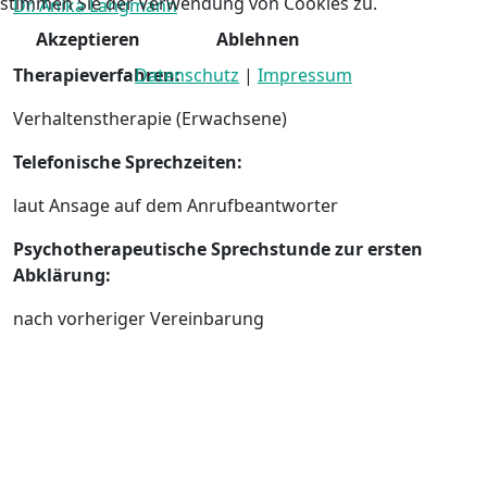
stimmen Sie der Verwendung von Cookies zu.
Dr. Anika Langmann
Akzeptieren
Ablehnen
Therapieverfahren:
Datenschutz
|
Impressum
Verhaltenstherapie (Erwachsene)
Telefonische Sprechzeiten:
laut Ansage auf dem Anrufbeantworter
Psychotherapeutische Sprechstunde zur ersten
Abklärung:
nach vorheriger Vereinbarung