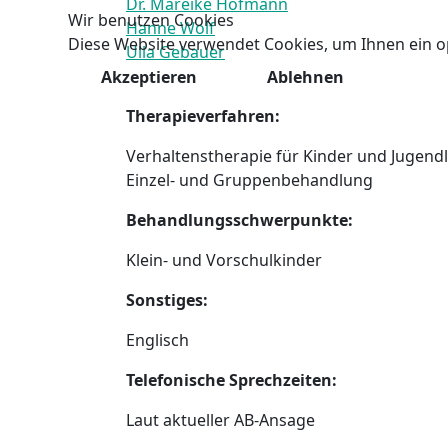
Dr. Mareike Hofmann
Wir benutzen Cookies
Hanne Wolf
Diese Website verwendet Cookies, um Ihnen ein o
Ulla Gebauer
Akzeptieren
Ablehnen
Therapieverfahren:
Verhaltenstherapie für Kinder und Jugendl
Einzel- und Gruppenbehandlung
Behandlungsschwerpunkte:
Klein- und Vorschulkinder
Sonstiges:
Englisch
Telefonische Sprechzeiten:
Laut aktueller AB-Ansage