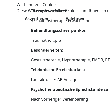
Wir benutzen Cookies
Diese Website verwendet Cookies, um Ihnen ein o
Therapieverfahren:
Akzeptieren
Ablehnen
Verhaltenstherapie Erwachsene
Behandlungsschwerpunkte:
Traumatherapie
Besonderheiten:
Gestalttherapie, Hypnotherapie, EMDR, PIT
Telefonische
Erreichbarkeit
:
Laut aktueller AB-Ansage
Psychotherapeutische Sprechstunde zur
Nach vorheriger Vereinbarung