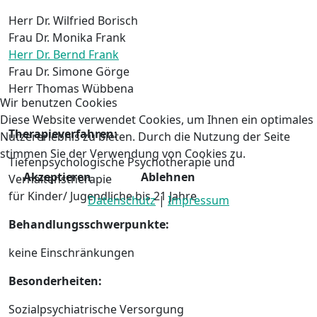
Herr Dr. Wilfried Borisch
Frau Dr. Monika Frank
Herr Dr. Bernd Frank
Frau Dr. Simone Görge
Herr Thomas Wübbena
Wir benutzen Cookies
Diese Website verwendet Cookies, um Ihnen ein optimales
Therapieverfahren:
Nutzererlebnis zu bieten. Durch die Nutzung der Seite
stimmen Sie der Verwendung von Cookies zu.
Tiefenpsychologische Psychotherapie und
Akzeptieren
Ablehnen
Verhaltenstherapie
für Kinder/ Jugendliche bis 21 Jahre
Datenschutz
|
Impressum
Behandlungsschwerpunkte:
keine Einschränkungen
Besonderheiten:
Sozialpsychiatrische Versorgung