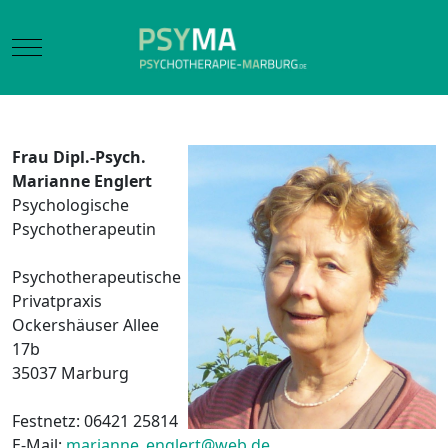
Mobile Menu Toggle
Frau Dipl.-Psych.
Marianne Englert
Psychologische
Psychotherapeutin
Psychotherapeutische
Privatpraxis
Ockershäuser Allee
17b
35037 Marburg
Festnetz: 06421 25814
E-Mail:
marianne_englert@web.de