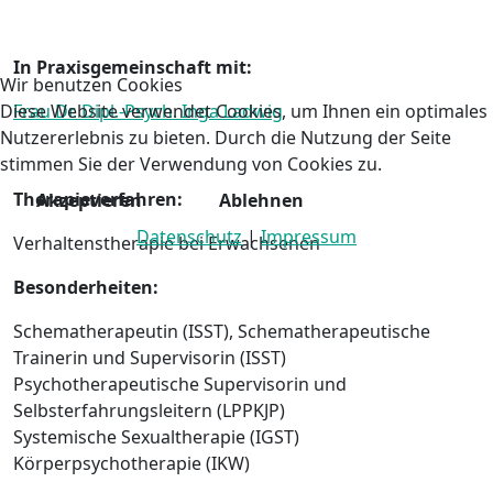
In Praxisgemeinschaft mit:
Wir benutzen Cookies
Diese Website verwendet Cookies, um Ihnen ein optimales
Frau Dr. Dipl.-Psych. Inga Ladwig
Nutzererlebnis zu bieten. Durch die Nutzung der Seite
stimmen Sie der Verwendung von Cookies zu.
Therapieverfahren:
Akzeptieren
Ablehnen
Datenschutz
|
Impressum
Verhaltenstherapie bei Erwachsenen
Besonderheiten:
Schematherapeutin (ISST), Schematherapeutische
Trainerin und Supervisorin (ISST)
Psychotherapeutische Supervisorin und
Selbsterfahrungsleitern (LPPKJP)
Systemische Sexualtherapie (IGST)
Körperpsychotherapie (IKW)