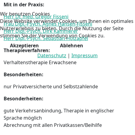
Mit in der Praxis:
Wir benutzen Cookies
Herr Dr. med. Gregor Fisseni
Diese Website verwendet Cookies, um Ihnen ein optimales
Frau Dipl.-Psych. Agnes Hansen-Fisseni
Nutzererlebnis zu bieten. Durch die Nutzung der Seite
Herr Dipl.-Psych. Dirk Kammerer
stimmen Sie der Verwendung von Cookies zu.
Herr Dipl.-Psych. Sebastian Holzapfel
Akzeptieren
Ablehnen
Therapieverfahren:
Datenschutz
|
Impressum
Verhaltenstherapie Erwachsene
Besonderheiten:
nur Privatversicherte und Selbstzahlende
Besonderheiten:
gute Verkehrsanbindung, Therapie in englischer
Sprache möglich
Abrechnung mit allen Privatkassen/Beihilfe