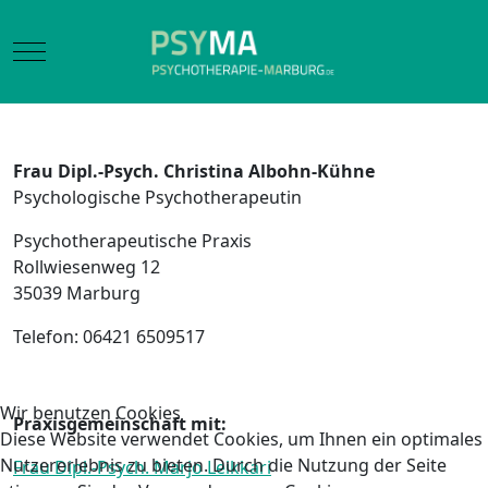
Mobile Menu Toggle
Frau
Dipl.-Psych. Christina Albohn-Kühne
Psychologische Psychotherapeutin
Psychotherapeutische Praxis
Rollwiesenweg 12
35039 Marburg
Telefon: 06421 6509517
Wir benutzen Cookies
Praxisgemeinschaft mit:
Diese Website verwendet Cookies, um Ihnen ein optimales
Nutzererlebnis zu bieten. Durch die Nutzung der Seite
Frau Dipl.-Psych. Marjo Leikkari